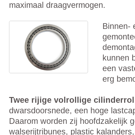
maximaal draagvermogen.
Binnen- 
gemonte
demontag
kunnen b
een vast
erg bemoe
Twee rijige volrollige cilinderro
dwarsdoorsnede, een hoge lastcapa
Daarom worden zij hoofdzakelijk g
walserijtribunes, plastic kalander